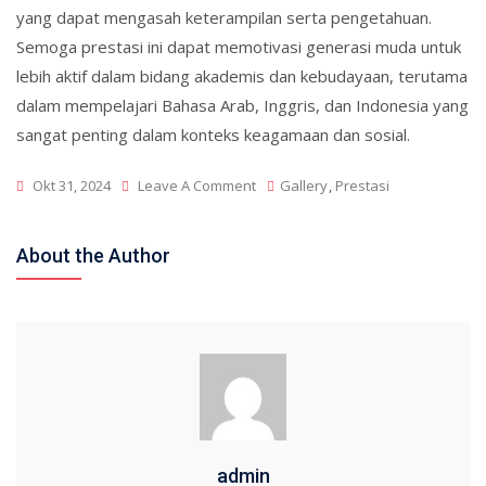
yang dapat mengasah keterampilan serta pengetahuan.
Semoga prestasi ini dapat memotivasi generasi muda untuk
lebih aktif dalam bidang akademis dan kebudayaan, terutama
dalam mempelajari Bahasa Arab, Inggris, dan Indonesia yang
sangat penting dalam konteks keagamaan dan sosial.
On
Okt 31, 2024
Leave A Comment
Gallery
,
Prestasi
M.
Yusuf
About the Author
Hilmy
Baihaqi
Raih
Juara
Pertama
Dalam
Perlombaan
OBOR
admin