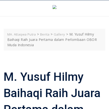
Skip
to
content
>
>
>
M. Yusuf Hilmy
MA. Attaqwa Putra
Berita
Gallery
Baihaqi Raih Juara Pertama dalam Perlombaan OBOR
Muda Indonesia
M. Yusuf Hilmy
Baihaqi Raih Juara