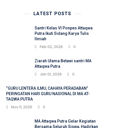
LATEST POSTS
Santri Kelas VI Ponpes Attaqwa
Putra Ikuti Sidang Karya Tulis
Ilmiah
Feb 02, 2026
0
Ziarah Ulama Betawi santri MA
Attaqwa Putra
Jan 01, 2026
0
“GURU LENTERA ILMU, CAHAYA PERADABAN”
PERINGATAN HARI GURU NASIONAL DI MA AT-
TAQWA PUTRA
Nov 11, 2025
0
MA Attaqwa Putra Gelar Kegiatan
Bersama Seluruh Siswa, Hadirkan