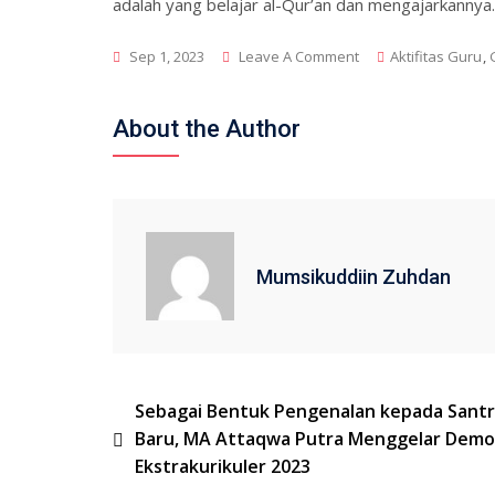
adalah yang belajar al-Qur’an dan mengajarkannya.
On
Sep 1, 2023
Leave A Comment
Aktifitas Guru
,
MA
Attaqwa
About the Author
Mengadakan
Pelatihan
Metodologi
Yanbu’a
Untuk
Mumsikuddiin Zuhdan
Dewan
Guru
Navigasi
Sebagai Bentuk Pengenalan kepada Santr
Baru, MA Attaqwa Putra Menggelar Demo
pos
Ekstrakurikuler 2023