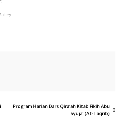
”.
Gallery
i
Program Harian Dars Qira’ah Kitab Fikih Abu
Syuja’ (At-Taqrib)